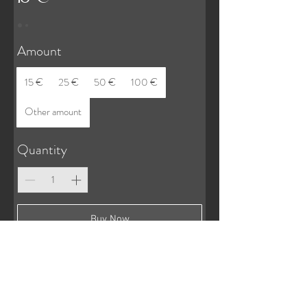
Amount
15 €
25 €
50 €
100 €
Other amount
Quantity
Buy Now