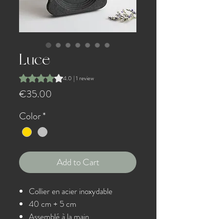
Luce
Rating is 4.0 out of five stars based on 1 review
4.0 | 1 review
Price
€35.00
Color
*
Add to Cart
Collier en acier inoxydable
40 cm + 5 cm
Assemblé à la main